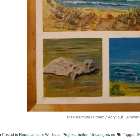
Meeresimpressionen / Acryl auf Leinwand
Posted in
Neues aus der Werkstatt
,
Projektarbeiten
,
Uncategorized
Tagged
G