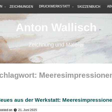
EN
DRUCKWERKSTATT
AB
ZEICHNUNGEN
SKIZZENBUCH
Anton Wallisch
Zeichnung und Malerei
chlagwort:
Meeresimpressione
eues aus der Werkstatt: Meeresimpression
osted on
21. Juni 2025