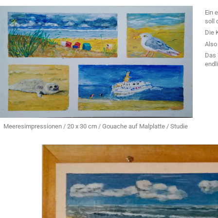
Ein 
soll
Die 
Also
Das 
endli
Meeresimpressionen / 20 x 30 cm / Gouache auf Malplatte / Studie