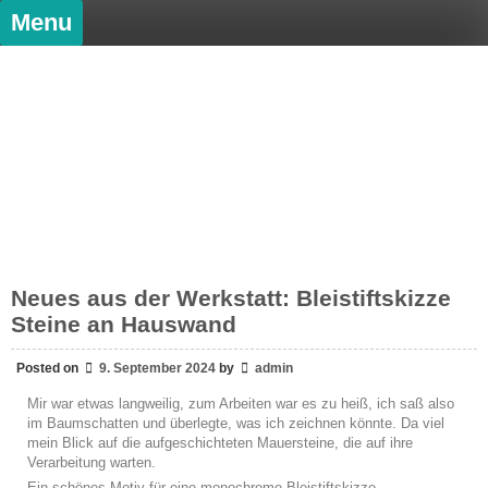
Menu
Anton Wallisch
Zeichnung und Malerei
Neues aus der Werkstatt: Bleistiftskizze
Steine an Hauswand
Posted on
9. September 2024
by
admin
Mir war etwas langweilig, zum Arbeiten war es zu heiß, ich saß also
im Baumschatten und überlegte, was ich zeichnen könnte. Da viel
mein Blick auf die aufgeschichteten Mauersteine, die auf ihre
Verarbeitung warten.
Ein schönes Motiv für eine monochrome Bleistiftskizze.