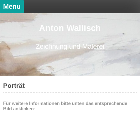
Skip
Menu
to
content
Anton Wallisch
Zeichnung und Malerei
Porträt
Für weitere Informationen bitte unten das entsprechende
Bild anklicken: